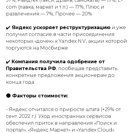
37%, Райдтех (такси, драйв, самокаты) — 19%, E-
com (лавка, маркет и т.п.) — 17%, Плюс и
развлечения — 7%, Прочее — 20%
✔️
Яндекс ускоряет реструктуризацию
и уже
получил согласие в части присоединения
некоторых «дочек» к Yandex N.V., акции которой
торгуются на Мосбирже
✔️
Компания получила одобрение от
Правительства РФ
, пообещав представить
конкретные предложения акционерам до
конца года
🟠 Факторы стоимости:
- Яндекс отчитался о приросте штата (+29% от
сент. 2022 г.). Уход иностранных сервисов
обеспечил приток в направления «Поиск и
портал», «Яндекс Маркет» и «Yandex Cloud»