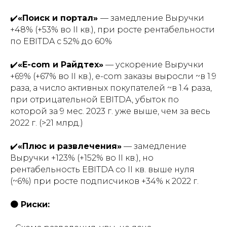
✔️
«Поиск и портал»
— замедление Выручки
+48% (+53% во II кв.), при росте рентабельности
по EBITDA с 52% до 60%
✔️
«E-com и Райдтех»
— ускорение Выручки
+69% (+67% во II кв.), e-com заказы выросли ~в 1.9
раза, а число активных покупателей ~в 1.4 раза,
при отрицательной EBITDA, убыток по
которой за 9 мес. 2023 г. уже выше, чем за весь
2022 г. (>21 млрд.)
✔️
«Плюс и развлечения»
— замедление
Выручки +123% (+152% во II кв.), но
рентабельность EBITDA со II кв. выше нуля
(~6%) при росте подписчиков +34% к 2022 г.
🟠 Риски: