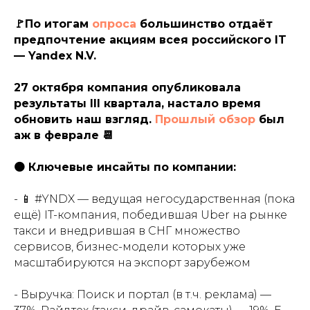
🚩По итогам
опроса
большинство отдаёт
предпочтение акциям всея российского IT
— Yandex N.V.
27 октября компания опубликовала
результаты III квартала, настало время
обновить наш взгляд.
Прошлый обзор
был
аж в феврале 📆
🟠 Ключевые инсайты по компании:
- 📱 #YNDX — ведущая негосударственная (пока
ещё) IT-компания, победившая Uber на рынке
такси и внедрившая в СНГ множество
сервисов, бизнес-модели которых уже
масштабируются на экспорт зарубежом
- Выручка: Поиск и портал (в т.ч. реклама) —