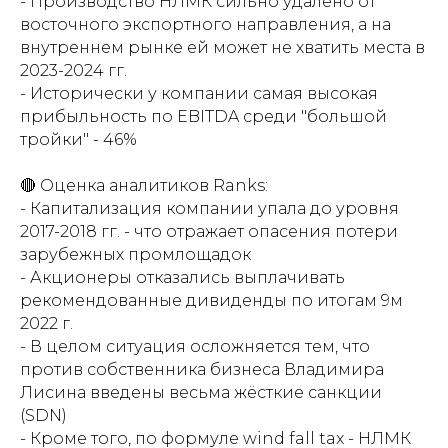
- Производство НЛМК сильно удалено от
восточного экспортного направления, а на
внутреннем рынке ей может не хватить места в
2023-2024 гг.
- Исторически у компании самая высокая
прибыльность по EBITDA среди "большой
тройки" - 46%
🔴 Оценка аналитиков Ranks:
- Капитализация компании упала до уровня
2017-2018 гг. - что отражает опасения потери
зарубежных промлощадок
- Акционеры отказались выплачивать
рекомендованные дивиденды по итогам 9м
2022 г.
- В целом ситуация осложняется тем, что
против собственника бизнеса Владимира
Лисина введены весьма жёсткие санкции
(SDN)
- Кроме того, по формуле wind fall tax - НЛМК