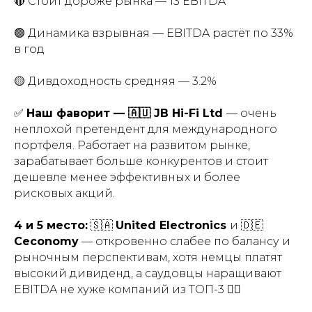
🔴 Стоит дороже рынка — 13 EBITDA
🟢 Динамика взрывная — EBITDA растёт по 33%
в год
🟡 Дивдоходность средняя — 3.2%
✅
Наш фаворит — 🇦🇺 JB Hi-Fi Ltd
— очень
неплохой претендент для международного
портфеля. Работает на развитом рынке,
зарабатывает больше конкурентов и стоит
дешевле менее эффективных и более
рисковых акций.
4 и 5 место:
🇸🇦
United Electronics
и 🇩🇪
Ceconomy
— откровенно слабее по балансу и
рыночным перспективам, хотя немцы платят
высокий дивиденд, а саудовцы наращивают
EBITDA не хуже компаний из ТОП-3 👎🏼