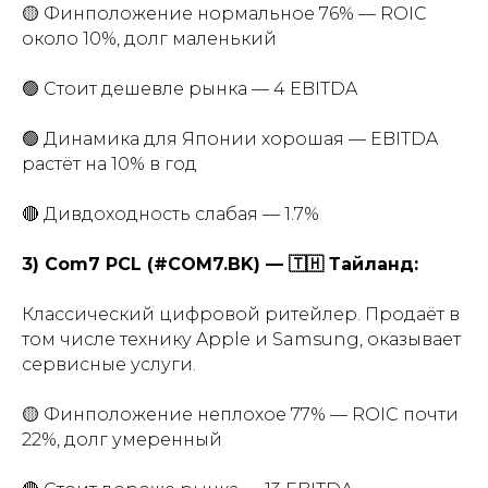
🟡 Финположение нормальное 76% — ROIC
около 10%, долг маленький
🟢 Стоит дешевле рынка — 4 EBITDA
🟢 Динамика для Японии хорошая — EBITDA
растёт на 10% в год
🔴 Дивдоходность слабая — 1.7%
3) Com7 PCL (#COM7.BK) — 🇹🇭 Тайланд:
Классический цифровой ритейлер. Продаёт в
том числе технику Apple и Samsung, оказывает
сервисные услуги.
🟡 Финположение неплохое 77% — ROIC почти
22%, долг умеренный